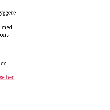
byggere
– med
ions-
er.
se her