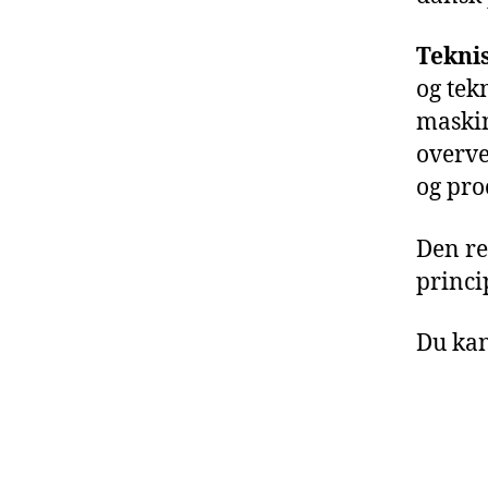
Tekni
og tek
maskin
overve
og pro
Den re
princi
Du kan