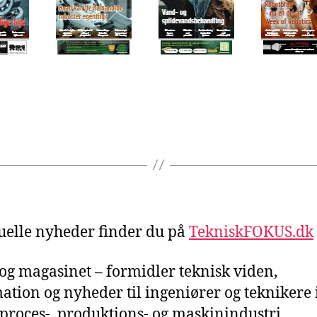
uelle nyheder finder du på
TekniskFOKUS.dk
– og magasinet – formidler teknisk viden,
ation og nyheder til ingeniører og teknikere 
proces-, produktions- og maskinindustri.