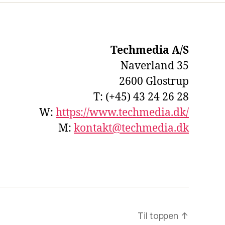
Techmedia A/S
Naverland 35
2600 Glostrup
T: (+45) 43 24 26 28
W:
https://www.techmedia.dk/
M:
kontakt@techmedia.dk
Til toppen
↑