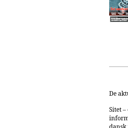
De akt
Sitet 
inform
dansk 