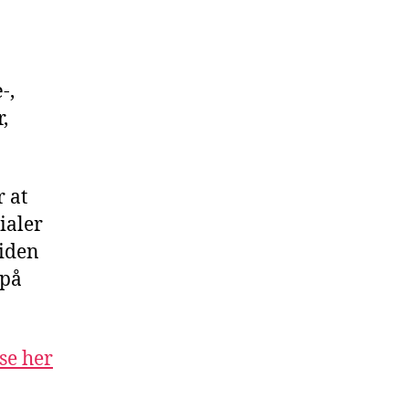
-,
,
 at
ialer
viden
 på
se her