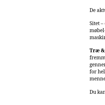
De akt
Sitet 
møbel-
maskin
Træ &
fremme
gennem
for he
mennes
Du kan