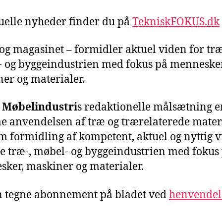
uelle nyheder finder du på
TekniskFOKUS.dk
– og magasinet – formidler aktuel viden for træ
 og byggeindustrien med fokus på mennesker
er og materialer.
 Møbelindustri
s redaktionelle målsætning er
 anvendelsen af træ og trærelaterede mater
 formidling af kompetent, aktuel og nyttig 
le træ-, møbel- og byggeindustrien med fokus
ker, maskiner og materialer.
 tegne abonnement på bladet ved
henvendel